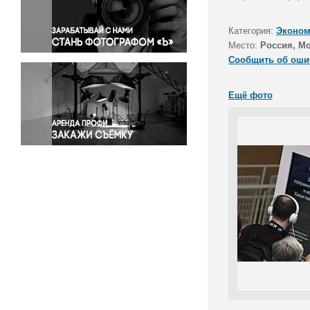
Правосудие
Происшествия и конфликты
Категория:
Эконом
Религия
Место:
Россия, М
Сообщить об оши
Светская жизнь
Спорт
Ещё фото
Экология
Экономика и бизнес