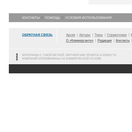
КОНТАКТЫ
ПОМОЩЬ
УСЛОВИЯ ИСПОЛЬЗОВАНИЯ
ОБРАТНАЯ СВЯЗЬ
Архив
Авторы
Темы
Справочники
О «Коммерсанте»
Редакция
Контакты
МАТЕРИАЛЫ С ТАКОЙ МЕТКОЙ, ПАРТНЕРСКИЕ ПРОЕКТЫ И НОВОСТИ
КОМПАНИЙ ОПУБЛИКОВАНЫ НА КОММЕРЧЕСКОЙ ОСНОВЕ