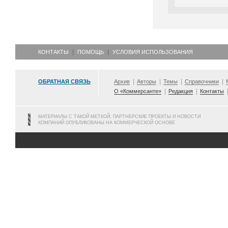
КОНТАКТЫ
ПОМОЩЬ
УСЛОВИЯ ИСПОЛЬЗОВАНИЯ
ОБРАТНАЯ СВЯЗЬ
Архив
Авторы
Темы
Справочники
О «Коммерсанте»
Редакция
Контакты
МАТЕРИАЛЫ С ТАКОЙ МЕТКОЙ, ПАРТНЕРСКИЕ ПРОЕКТЫ И НОВОСТИ
КОМПАНИЙ ОПУБЛИКОВАНЫ НА КОММЕРЧЕСКОЙ ОСНОВЕ