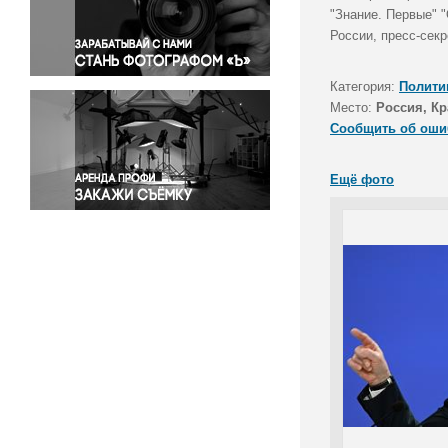
Правосудие
"Знание. Первые" 
России, пресс-сек
Происшествия и конфликты
Религия
Категория:
Полити
Светская жизнь
Место:
Россия, Кр
Спорт
Сообщить об оши
Экология
Экономика и бизнес
Ещё фото