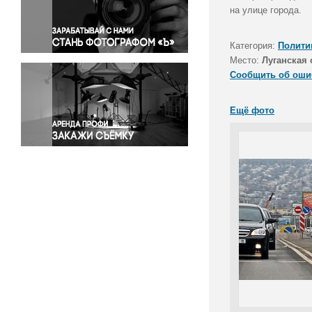
Правосудие
на улице города.
Происшествия и конфликты
Религия
Категория:
Полити
Место:
Луганская 
Светская жизнь
Сообщить об оши
Спорт
Экология
Ещё фото
Экономика и бизнес