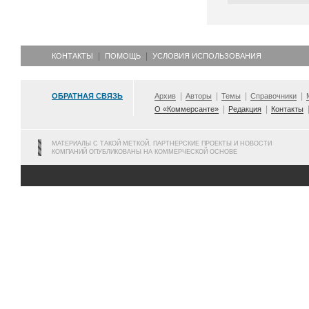
КОНТАКТЫ
ПОМОЩЬ
УСЛОВИЯ ИСПОЛЬЗОВАНИЯ
ОБРАТНАЯ СВЯЗЬ
Архив
Авторы
Темы
Справочники
О «Коммерсанте»
Редакция
Контакты
МАТЕРИАЛЫ С ТАКОЙ МЕТКОЙ, ПАРТНЕРСКИЕ ПРОЕКТЫ И НОВОСТИ
КОМПАНИЙ ОПУБЛИКОВАНЫ НА КОММЕРЧЕСКОЙ ОСНОВЕ