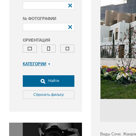
№ ФОТОГРАФИИ
ОРИЕНТАЦИЯ
КАТЕГОРИИ
Армия и ВПК
Досуг, туризм и отдых
Найти
Культура
Медицина
Сбросить фильтр
Наука
Образование
Общество
Окружающая среда
Политика
Виды Сочи. Жанров