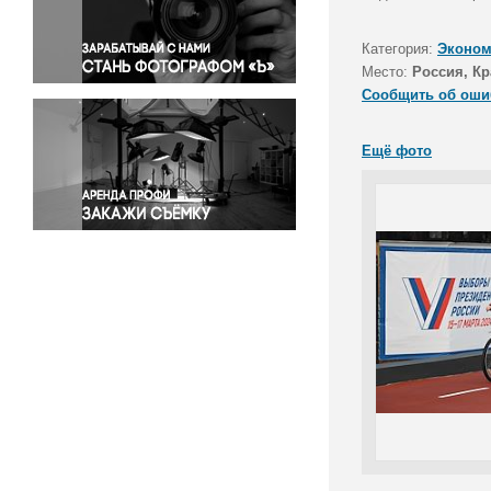
Правосудие
Происшествия и конфликты
Категория:
Эконом
Религия
Место:
Россия, Кр
Сообщить об оши
Светская жизнь
Спорт
Ещё фото
Экология
Экономика и бизнес