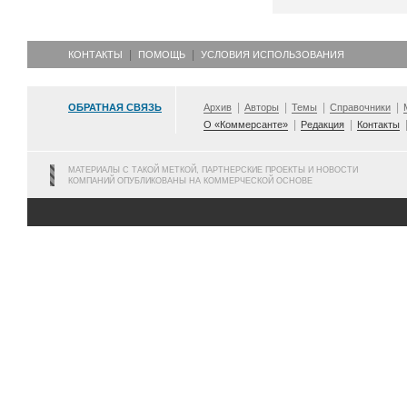
КОНТАКТЫ
ПОМОЩЬ
УСЛОВИЯ ИСПОЛЬЗОВАНИЯ
ОБРАТНАЯ СВЯЗЬ
Архив
Авторы
Темы
Справочники
О «Коммерсанте»
Редакция
Контакты
МАТЕРИАЛЫ С ТАКОЙ МЕТКОЙ, ПАРТНЕРСКИЕ ПРОЕКТЫ И НОВОСТИ
КОМПАНИЙ ОПУБЛИКОВАНЫ НА КОММЕРЧЕСКОЙ ОСНОВЕ