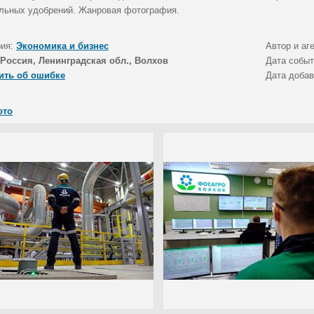
льных удобрений. Жанровая фотография.
рия:
Экономика и бизнес
Автор и аг
Россия, Ленинградская обл., Волхов
Дата собы
ить об ошибке
Дата доба
ото