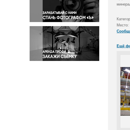
Правосудие
минера
Происшествия и конфликты
Религия
Катего
Место:
Светская жизнь
Сообщ
Спорт
Экология
Ещё ф
Экономика и бизнес