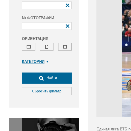
№ ФОТОГРАФИИ
ОРИЕНТАЦИЯ
КАТЕГОРИИ
Армия и ВПК
Досуг, туризм и отдых
Найти
Культура
Медицина
Сбросить фильтр
Наука
Образование
Общество
Окружающая среда
Политика
Единая лига ВТБ п