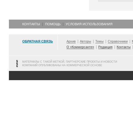
КОНТАКТЫ
ПОМОЩЬ
УСЛОВИЯ ИСПОЛЬЗОВАНИЯ
ОБРАТНАЯ СВЯЗЬ
Архив
Авторы
Темы
Справочники
О «Коммерсанте»
Редакция
Контакты
МАТЕРИАЛЫ С ТАКОЙ МЕТКОЙ, ПАРТНЕРСКИЕ ПРОЕКТЫ И НОВОСТИ
КОМПАНИЙ ОПУБЛИКОВАНЫ НА КОММЕРЧЕСКОЙ ОСНОВЕ