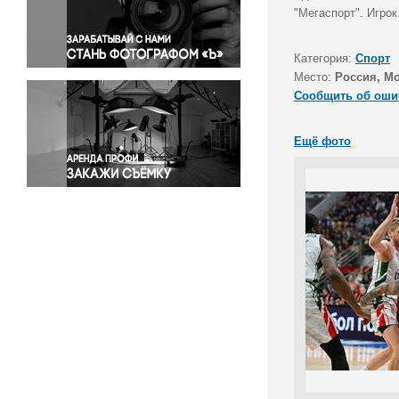
Правосудие
"Мегаспорт". Игро
Происшествия и конфликты
Религия
Категория:
Спорт
Место:
Россия, М
Светская жизнь
Сообщить об оши
Спорт
Экология
Ещё фото
Экономика и бизнес