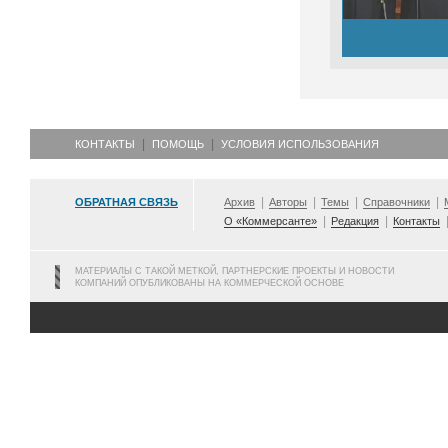
КОНТАКТЫ
ПОМОЩЬ
УСЛОВИЯ ИСПОЛЬЗОВАНИЯ
ОБРАТНАЯ СВЯЗЬ
Архив
Авторы
Темы
Справочники
О «Коммерсанте»
Редакция
Контакты
МАТЕРИАЛЫ С ТАКОЙ МЕТКОЙ, ПАРТНЕРСКИЕ ПРОЕКТЫ И НОВОСТИ
КОМПАНИЙ ОПУБЛИКОВАНЫ НА КОММЕРЧЕСКОЙ ОСНОВЕ