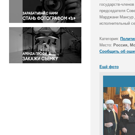
Правосудие
государств-членов
председателя Сове
Происшествия и конфликты
Марджани Мансур Д
Религия
исполнительный се
Светская жизнь
Спорт
Категория:
Полити
Экология
Место:
Россия, М
Экономика и бизнес
Сообщить об оши
Ещё фото