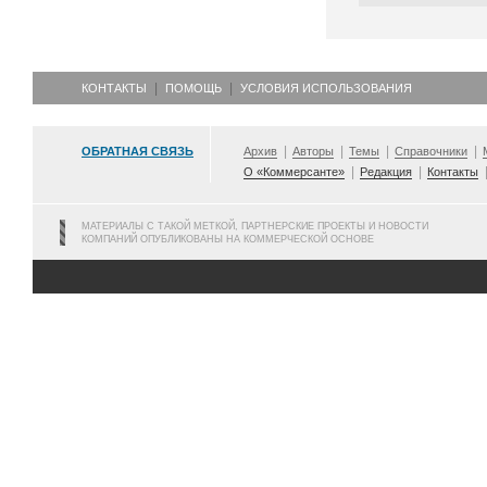
КОНТАКТЫ
ПОМОЩЬ
УСЛОВИЯ ИСПОЛЬЗОВАНИЯ
ОБРАТНАЯ СВЯЗЬ
Архив
Авторы
Темы
Справочники
О «Коммерсанте»
Редакция
Контакты
МАТЕРИАЛЫ С ТАКОЙ МЕТКОЙ, ПАРТНЕРСКИЕ ПРОЕКТЫ И НОВОСТИ
КОМПАНИЙ ОПУБЛИКОВАНЫ НА КОММЕРЧЕСКОЙ ОСНОВЕ