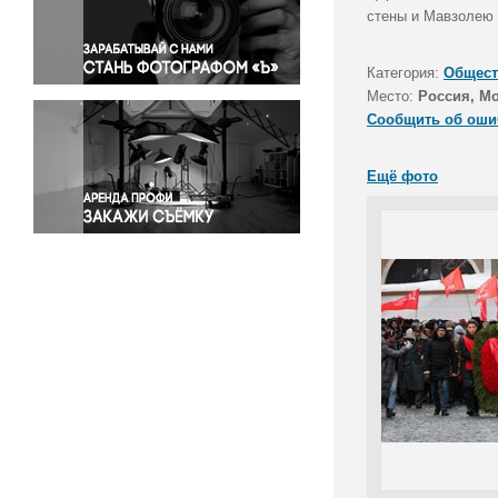
Правосудие
стены и Мавзолею 
Происшествия и конфликты
Религия
Категория:
Общест
Место:
Россия, М
Светская жизнь
Сообщить об оши
Спорт
Экология
Ещё фото
Экономика и бизнес