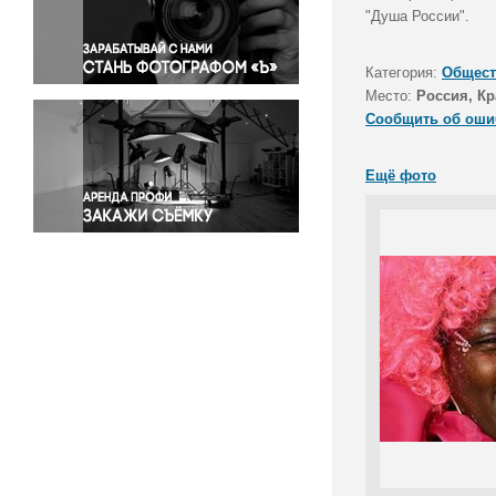
Правосудие
"Душа России".
Происшествия и конфликты
Религия
Категория:
Общест
Место:
Россия, Кр
Светская жизнь
Сообщить об оши
Спорт
Экология
Ещё фото
Экономика и бизнес