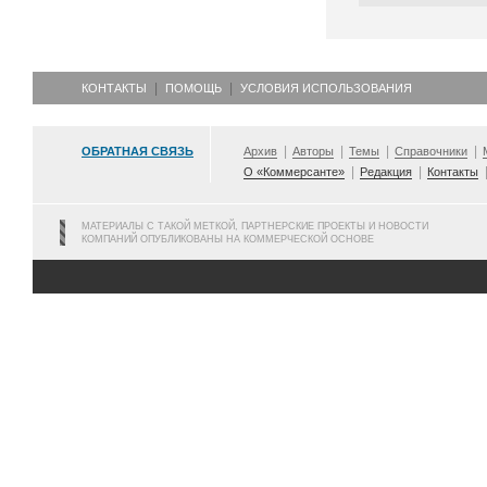
КОНТАКТЫ
ПОМОЩЬ
УСЛОВИЯ ИСПОЛЬЗОВАНИЯ
ОБРАТНАЯ СВЯЗЬ
Архив
Авторы
Темы
Справочники
О «Коммерсанте»
Редакция
Контакты
МАТЕРИАЛЫ С ТАКОЙ МЕТКОЙ, ПАРТНЕРСКИЕ ПРОЕКТЫ И НОВОСТИ
КОМПАНИЙ ОПУБЛИКОВАНЫ НА КОММЕРЧЕСКОЙ ОСНОВЕ