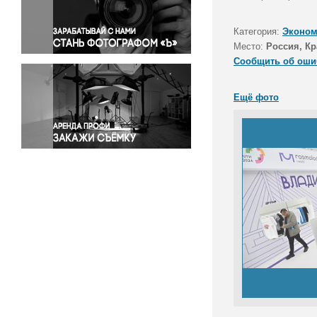
Правосудие
Происшествия и конфликты
Категория:
Эконом
Религия
Место:
Россия, Кр
Сообщить об оши
Светская жизнь
Спорт
Ещё фото
Экология
Экономика и бизнес