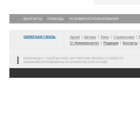
КОНТАКТЫ
ПОМОЩЬ
УСЛОВИЯ ИСПОЛЬЗОВАНИЯ
ОБРАТНАЯ СВЯЗЬ
Архив
Авторы
Темы
Справочники
О «Коммерсанте»
Редакция
Контакты
МАТЕРИАЛЫ С ТАКОЙ МЕТКОЙ, ПАРТНЕРСКИЕ ПРОЕКТЫ И НОВОСТИ
КОМПАНИЙ ОПУБЛИКОВАНЫ НА КОММЕРЧЕСКОЙ ОСНОВЕ