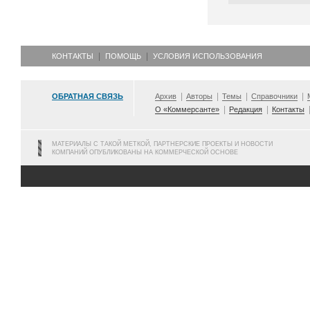
КОНТАКТЫ
ПОМОЩЬ
УСЛОВИЯ ИСПОЛЬЗОВАНИЯ
ОБРАТНАЯ СВЯЗЬ
Архив
Авторы
Темы
Справочники
О «Коммерсанте»
Редакция
Контакты
МАТЕРИАЛЫ С ТАКОЙ МЕТКОЙ, ПАРТНЕРСКИЕ ПРОЕКТЫ И НОВОСТИ
КОМПАНИЙ ОПУБЛИКОВАНЫ НА КОММЕРЧЕСКОЙ ОСНОВЕ