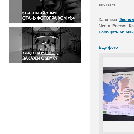
Правосудие
выставке.
Происшествия и конфликты
Религия
Категория:
Эконом
Место:
Россия, Кр
Светская жизнь
Сообщить об оши
Спорт
Экология
Ещё фото
Экономика и бизнес