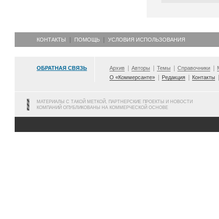
КОНТАКТЫ
ПОМОЩЬ
УСЛОВИЯ ИСПОЛЬЗОВАНИЯ
ОБРАТНАЯ СВЯЗЬ
Архив
Авторы
Темы
Справочники
О «Коммерсанте»
Редакция
Контакты
МАТЕРИАЛЫ С ТАКОЙ МЕТКОЙ, ПАРТНЕРСКИЕ ПРОЕКТЫ И НОВОСТИ
КОМПАНИЙ ОПУБЛИКОВАНЫ НА КОММЕРЧЕСКОЙ ОСНОВЕ