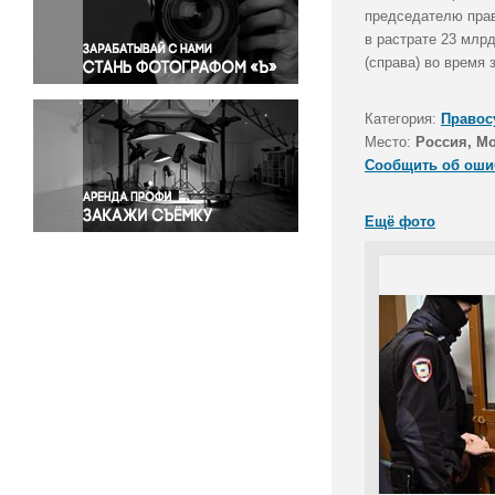
Правосудие
председателю прав
в растрате 23 млр
Происшествия и конфликты
(справа) во время 
Религия
Светская жизнь
Категория:
Правос
Спорт
Место:
Россия, М
Экология
Сообщить об оши
Экономика и бизнес
Ещё фото