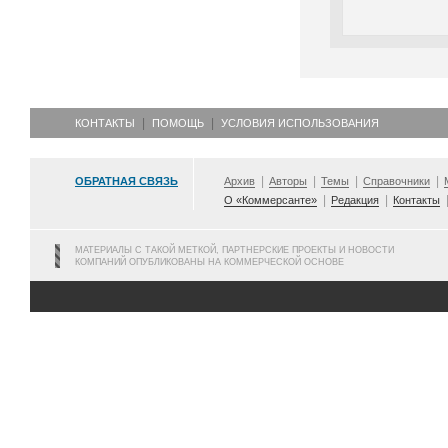
КОНТАКТЫ
ПОМОЩЬ
УСЛОВИЯ ИСПОЛЬЗОВАНИЯ
ОБРАТНАЯ СВЯЗЬ
Архив
Авторы
Темы
Справочники
О «Коммерсанте»
Редакция
Контакты
МАТЕРИАЛЫ С ТАКОЙ МЕТКОЙ, ПАРТНЕРСКИЕ ПРОЕКТЫ И НОВОСТИ
КОМПАНИЙ ОПУБЛИКОВАНЫ НА КОММЕРЧЕСКОЙ ОСНОВЕ