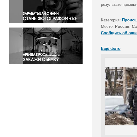
Правосудие
результате чрезвы
Происшествия и конфликты
Религия
Категория:
Происш
Место:
Россия, Са
Светская жизнь
Сообщить об оши
Спорт
Экология
Ещё фото
Экономика и бизнес