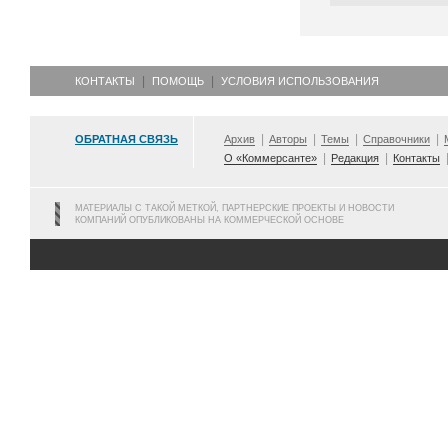
КОНТАКТЫ
ПОМОЩЬ
УСЛОВИЯ ИСПОЛЬЗОВАНИЯ
ОБРАТНАЯ СВЯЗЬ
Архив
Авторы
Темы
Справочники
О «Коммерсанте»
Редакция
Контакты
МАТЕРИАЛЫ С ТАКОЙ МЕТКОЙ, ПАРТНЕРСКИЕ ПРОЕКТЫ И НОВОСТИ
КОМПАНИЙ ОПУБЛИКОВАНЫ НА КОММЕРЧЕСКОЙ ОСНОВЕ