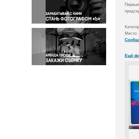
Правосудие
Первые
предсе
Происшествия и конфликты
Религия
Катего
Светская жизнь
Место:
Спорт
Сообщ
Экология
Экономика и бизнес
Ещё ф