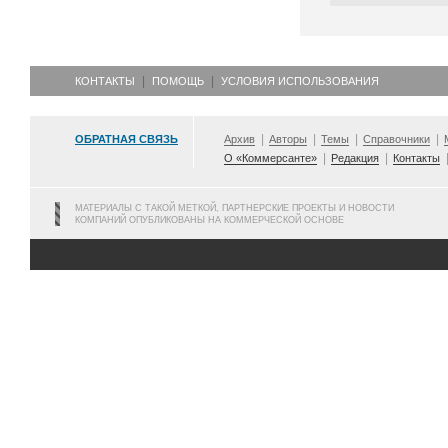
КОНТАКТЫ
ПОМОЩЬ
УСЛОВИЯ ИСПОЛЬЗОВАНИЯ
ОБРАТНАЯ СВЯЗЬ
Архив
Авторы
Темы
Справочники
О «Коммерсанте»
Редакция
Контакты
МАТЕРИАЛЫ С ТАКОЙ МЕТКОЙ, ПАРТНЕРСКИЕ ПРОЕКТЫ И НОВОСТИ
КОМПАНИЙ ОПУБЛИКОВАНЫ НА КОММЕРЧЕСКОЙ ОСНОВЕ