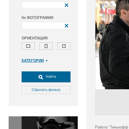
№ ФОТОГРАФИИ
ОРИЕНТАЦИЯ
КАТЕГОРИИ
Армия и ВПК
Досуг, туризм и отдых
Найти
Культура
Медицина
Сбросить фильтр
Наука
Образование
Общество
Окружающая среда
Политика
Работа "Тинькофф 