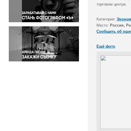
Правосудие
торговом центре.
Происшествия и конфликты
Религия
Категория:
Эконом
Место:
Россия, Р
Светская жизнь
Сообщить об оши
Спорт
Экология
Ещё фото
Экономика и бизнес