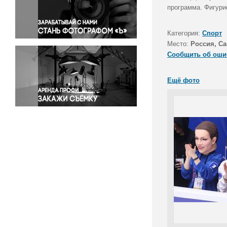
Правосудие
программа. Фигури
Происшествия и конфликты
Религия
Категория:
Спорт
Место:
Россия, Са
Светская жизнь
Сообщить об оши
Спорт
Экология
Ещё фото
Экономика и бизнес