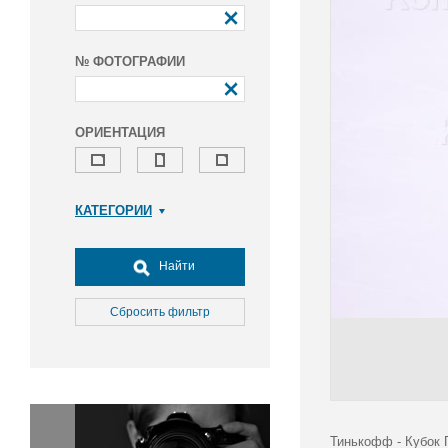
№ ФОТОГРАФИИ
ОРИЕНТАЦИЯ
КАТЕГОРИИ
Армия и ВПК
Досуг, туризм и отдых
Найти
Культура
Медицина
Сбросить фильтр
Наука
Образование
Общество
Окружающая среда
Политика
Тинькофф - Кубок 