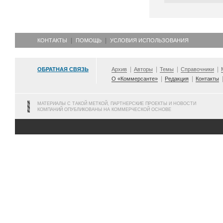
КОНТАКТЫ
ПОМОЩЬ
УСЛОВИЯ ИСПОЛЬЗОВАНИЯ
ОБРАТНАЯ СВЯЗЬ
Архив
Авторы
Темы
Справочники
О «Коммерсанте»
Редакция
Контакты
МАТЕРИАЛЫ С ТАКОЙ МЕТКОЙ, ПАРТНЕРСКИЕ ПРОЕКТЫ И НОВОСТИ
КОМПАНИЙ ОПУБЛИКОВАНЫ НА КОММЕРЧЕСКОЙ ОСНОВЕ