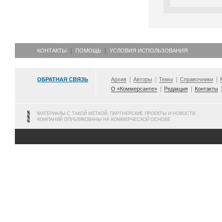
КОНТАКТЫ
ПОМОЩЬ
УСЛОВИЯ ИСПОЛЬЗОВАНИЯ
ОБРАТНАЯ СВЯЗЬ
Архив
Авторы
Темы
Справочники
О «Коммерсанте»
Редакция
Контакты
МАТЕРИАЛЫ С ТАКОЙ МЕТКОЙ, ПАРТНЕРСКИЕ ПРОЕКТЫ И НОВОСТИ
КОМПАНИЙ ОПУБЛИКОВАНЫ НА КОММЕРЧЕСКОЙ ОСНОВЕ