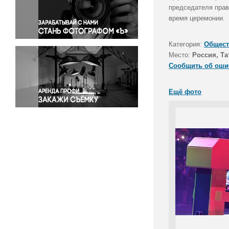
Правосудие
председателя прав
время церемонии.
Происшествия и конфликты
Религия
Категория:
Общест
Светская жизнь
Место:
Россия, Та
Спорт
Сообщить об оши
Экология
Экономика и бизнес
Ещё фото