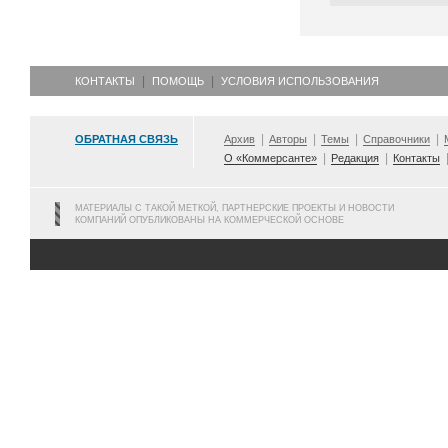
КОНТАКТЫ
ПОМОЩЬ
УСЛОВИЯ ИСПОЛЬЗОВАНИЯ
ОБРАТНАЯ СВЯЗЬ
Архив
Авторы
Темы
Справочники
О «Коммерсанте»
Редакция
Контакты
МАТЕРИАЛЫ С ТАКОЙ МЕТКОЙ, ПАРТНЕРСКИЕ ПРОЕКТЫ И НОВОСТИ
КОМПАНИЙ ОПУБЛИКОВАНЫ НА КОММЕРЧЕСКОЙ ОСНОВЕ