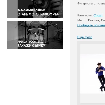
Правосудие
Фигуристы Елизаве
Происшествия и конфликты
Религия
Категория:
Спорт
Место:
Россия, Са
Светская жизнь
Сообщить об оши
Спорт
Экология
Ещё фото
Экономика и бизнес