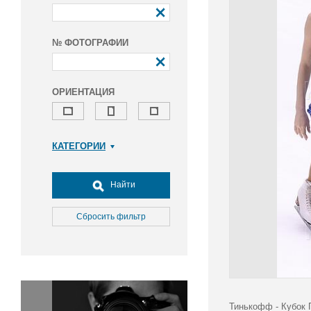
№ ФОТОГРАФИИ
ОРИЕНТАЦИЯ
КАТЕГОРИИ
Армия и ВПК
Досуг, туризм и отдых
Найти
Культура
Медицина
Сбросить фильтр
Наука
Образование
Общество
Окружающая среда
Политика
Тинькофф - Кубок 