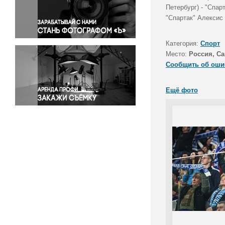
Правосудие
Петербург) - "Спар
"Спартак" Алексис 
Происшествия и конфликты
Религия
Категория:
Спорт
Светская жизнь
Место:
Россия, Са
Спорт
Сообщить об оши
Экология
Экономика и бизнес
Ещё фото