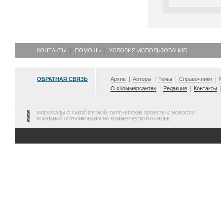
КОНТАКТЫ
ПОМОЩЬ
УСЛОВИЯ ИСПОЛЬЗОВАНИЯ
ОБРАТНАЯ СВЯЗЬ
Архив
Авторы
Темы
Справочники
О «Коммерсанте»
Редакция
Контакты
МАТЕРИАЛЫ С ТАКОЙ МЕТКОЙ, ПАРТНЕРСКИЕ ПРОЕКТЫ И НОВОСТИ
КОМПАНИЙ ОПУБЛИКОВАНЫ НА КОММЕРЧЕСКОЙ ОСНОВЕ