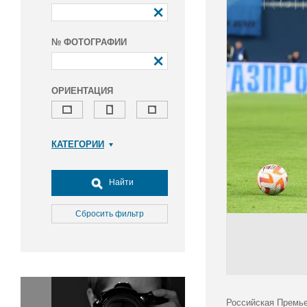
№ ФОТОГРАФИИ
ОРИЕНТАЦИЯ
КАТЕГОРИИ
Армия и ВПК
Досуг, туризм и отдых
Найти
Культура
Медицина
Сбросить фильтр
Наука
Образование
Общество
Окружающая среда
Политика
Российская Премье