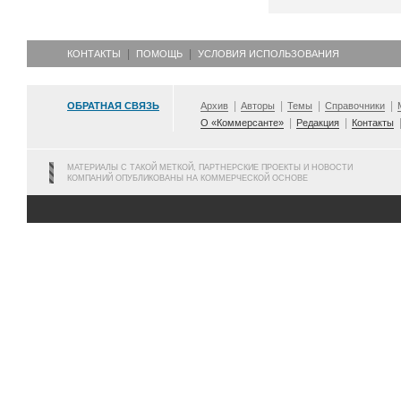
КОНТАКТЫ
ПОМОЩЬ
УСЛОВИЯ ИСПОЛЬЗОВАНИЯ
ОБРАТНАЯ СВЯЗЬ
Архив
Авторы
Темы
Справочники
О «Коммерсанте»
Редакция
Контакты
МАТЕРИАЛЫ С ТАКОЙ МЕТКОЙ, ПАРТНЕРСКИЕ ПРОЕКТЫ И НОВОСТИ
КОМПАНИЙ ОПУБЛИКОВАНЫ НА КОММЕРЧЕСКОЙ ОСНОВЕ