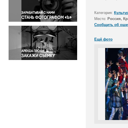
Правосудие
Происшествия и конфликты
Категория:
Культу
Религия
Место:
Россия, Кр
Сообщить об оши
Светская жизнь
Спорт
Ещё фото
Экология
Экономика и бизнес