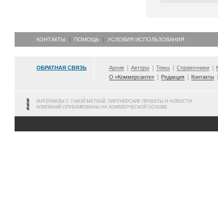
КОНТАКТЫ
ПОМОЩЬ
УСЛОВИЯ ИСПОЛЬЗОВАНИЯ
ОБРАТНАЯ СВЯЗЬ
Архив
Авторы
Темы
Справочники
О «Коммерсанте»
Редакция
Контакты
МАТЕРИАЛЫ С ТАКОЙ МЕТКОЙ, ПАРТНЕРСКИЕ ПРОЕКТЫ И НОВОСТИ
КОМПАНИЙ ОПУБЛИКОВАНЫ НА КОММЕРЧЕСКОЙ ОСНОВЕ