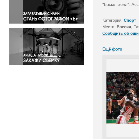
Правосудие
"Баскет-холл". Ас
Происшествия и конфликты
Религия
Категория:
Спорт
Место:
Россия, Та
Светская жизнь
Сообщить об оши
Спорт
Экология
Ещё фото
Экономика и бизнес