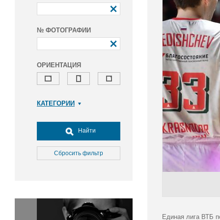
№ ФОТОГРАФИИ
ОРИЕНТАЦИЯ
КАТЕГОРИИ
Армия и ВПК
Досуг, туризм и отдых
Найти
Культура
Медицина
Сбросить фильтр
Наука
Образование
Общество
Окружающая среда
Политика
Единая лига ВТБ п