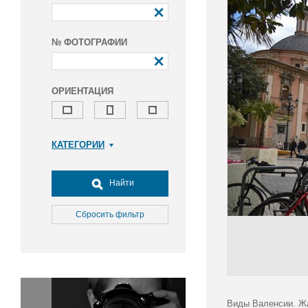
№ ФОТОГРАФИИ
ОРИЕНТАЦИЯ
КАТЕГОРИИ
Армия и ВПК
Досуг, туризм и отдых
Найти
Культура
Медицина
Сбросить фильтр
Наука
Образование
Общество
Окружающая среда
Политика
Виды Валенсии. Ж