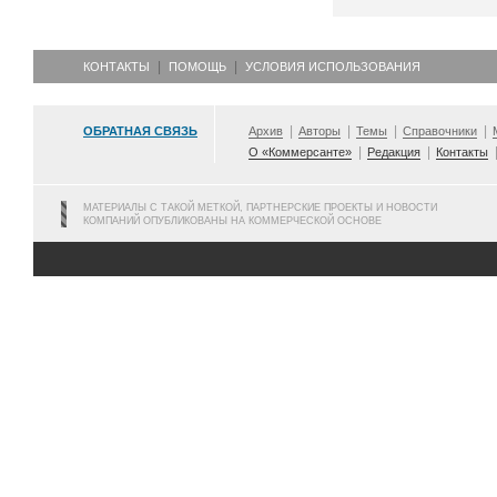
КОНТАКТЫ
ПОМОЩЬ
УСЛОВИЯ ИСПОЛЬЗОВАНИЯ
ОБРАТНАЯ СВЯЗЬ
Архив
Авторы
Темы
Справочники
О «Коммерсанте»
Редакция
Контакты
МАТЕРИАЛЫ С ТАКОЙ МЕТКОЙ, ПАРТНЕРСКИЕ ПРОЕКТЫ И НОВОСТИ
КОМПАНИЙ ОПУБЛИКОВАНЫ НА КОММЕРЧЕСКОЙ ОСНОВЕ