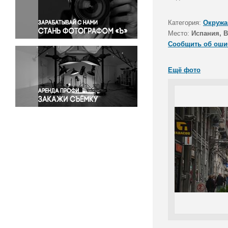
Правосудие
Происшествия и конфликты
Категория:
Окружа
Религия
Место:
Испания, 
Сообщить об оши
Светская жизнь
Спорт
Ещё фото
Экология
Экономика и бизнес