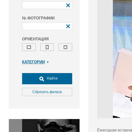
№ ФОТОГРАФИИ
ОРИЕНТАЦИЯ
КАТЕГОРИИ
Армия и ВПК
Досуг, туризм и отдых
Найти
Культура
Медицина
Сбросить фильтр
Наука
Образование
Общество
Окружающая среда
Политика
Ежегодная встреча