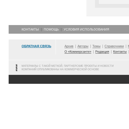
КОНТАКТЫ
ПОМОЩЬ
УСЛОВИЯ ИСПОЛЬЗОВАНИЯ
ОБРАТНАЯ СВЯЗЬ
Архив
Авторы
Темы
Справочники
О «Коммерсанте»
Редакция
Контакты
МАТЕРИАЛЫ С ТАКОЙ МЕТКОЙ, ПАРТНЕРСКИЕ ПРОЕКТЫ И НОВОСТИ
КОМПАНИЙ ОПУБЛИКОВАНЫ НА КОММЕРЧЕСКОЙ ОСНОВЕ