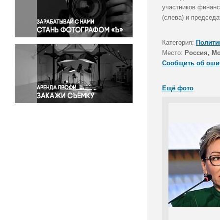
Правосудие
участников финанс
(слева) и председ
Происшествия и конфликты
Религия
Категория:
Полити
Светская жизнь
Место:
Россия, Мо
Спорт
Сообщить об оши
Экология
Экономика и бизнес
Ещё фото