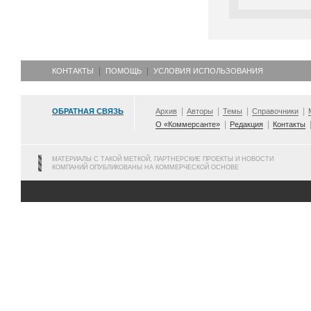
КОНТАКТЫ
ПОМОЩЬ
УСЛОВИЯ ИСПОЛЬЗОВАНИЯ
ОБРАТНАЯ СВЯЗЬ
Архив
Авторы
Темы
Справочники
О «Коммерсанте»
Редакция
Контакты
МАТЕРИАЛЫ С ТАКОЙ МЕТКОЙ, ПАРТНЕРСКИЕ ПРОЕКТЫ И НОВОСТИ
КОМПАНИЙ ОПУБЛИКОВАНЫ НА КОММЕРЧЕСКОЙ ОСНОВЕ