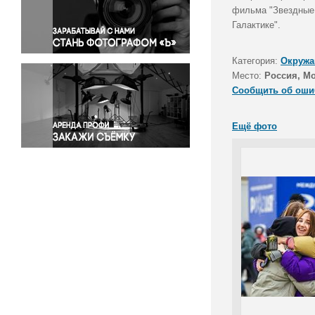
Правосудие
фильма "Звездные 
Галактике".
Происшествия и конфликты
Религия
Категория:
Окружа
Светская жизнь
Место:
Россия, М
Спорт
Сообщить об оши
Экология
Экономика и бизнес
Ещё фото