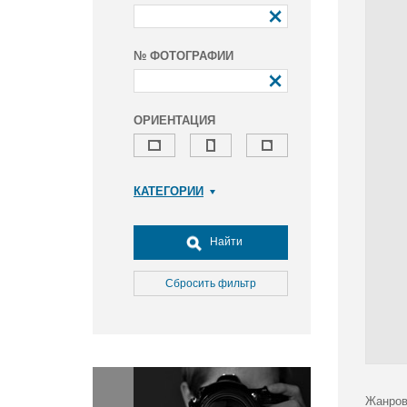
№ ФОТОГРАФИИ
ОРИЕНТАЦИЯ
КАТЕГОРИИ
Армия и ВПК
Досуг, туризм и отдых
Найти
Культура
Медицина
Сбросить фильтр
Наука
Образование
Общество
Окружающая среда
Политика
Жанров