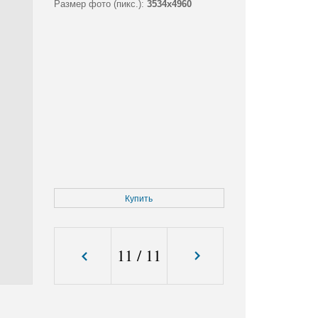
Размер фото (пикс.):
3534x4960
Купить
11
/
11