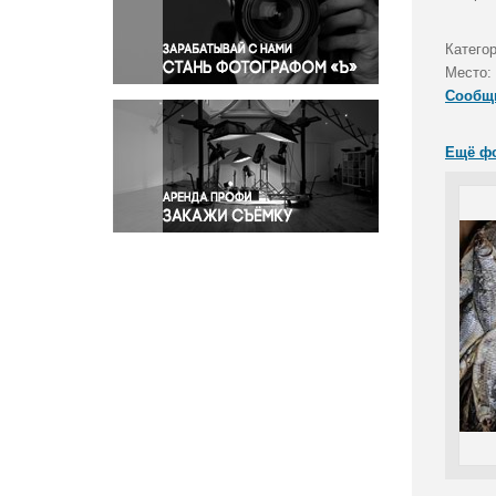
Правосудие
Происшествия и конфликты
Катего
Религия
Место:
Сообщ
Светская жизнь
Спорт
Ещё ф
Экология
Экономика и бизнес