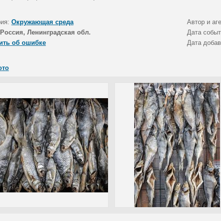
рия:
Окружающая среда
Автор и аг
Россия, Ленинградская обл.
Дата собы
ить об ошибке
Дата доба
ото