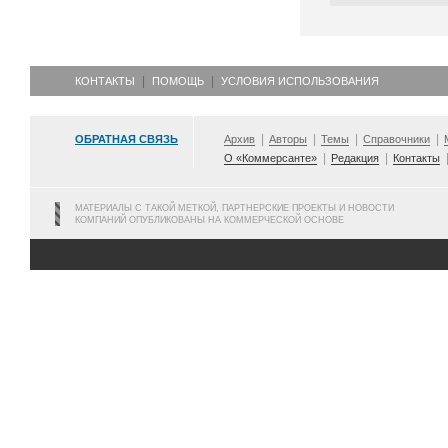
КОНТАКТЫ
ПОМОЩЬ
УСЛОВИЯ ИСПОЛЬЗОВАНИЯ
ОБРАТНАЯ СВЯЗЬ
Архив
Авторы
Темы
Справочники
О «Коммерсанте»
Редакция
Контакты
МАТЕРИАЛЫ С ТАКОЙ МЕТКОЙ, ПАРТНЕРСКИЕ ПРОЕКТЫ И НОВОСТИ
КОМПАНИЙ ОПУБЛИКОВАНЫ НА КОММЕРЧЕСКОЙ ОСНОВЕ