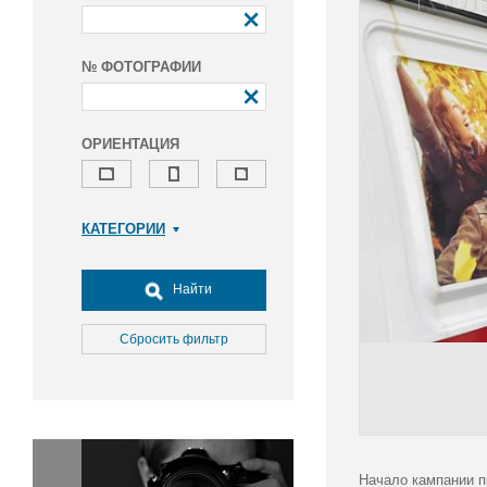
№ ФОТОГРАФИИ
ОРИЕНТАЦИЯ
КАТЕГОРИИ
Армия и ВПК
Досуг, туризм и отдых
Найти
Культура
Медицина
Сбросить фильтр
Наука
Образование
Общество
Окружающая среда
Политика
Начало кампании п