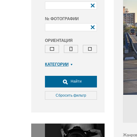
№ ФОТОГРАФИИ
ОРИЕНТАЦИЯ
КАТЕГОРИИ
Армия и ВПК
Досуг, туризм и отдых
Найти
Культура
Медицина
Сбросить фильтр
Наука
Образование
Общество
Окружающая среда
Политика
Жанров