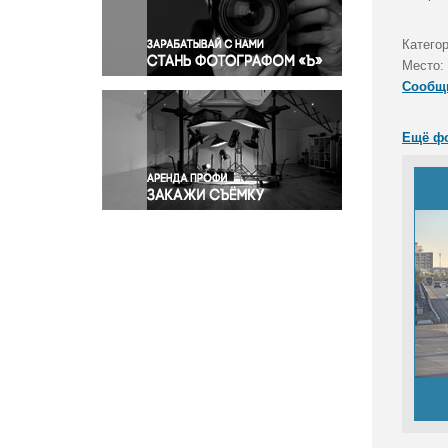
Правосудие
Происшествия и конфликты
Катего
Религия
Место:
Сообщ
Светская жизнь
Спорт
Ещё ф
Экология
Экономика и бизнес