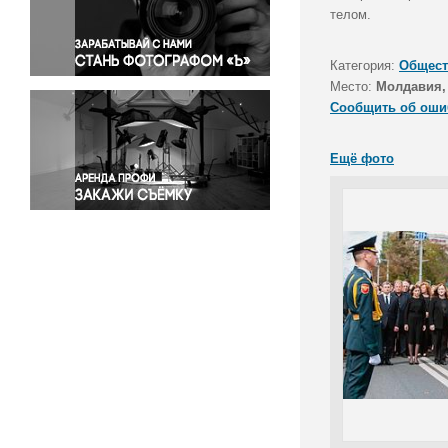
Правосудие
телом.
Происшествия и конфликты
Религия
Категория:
Общест
Место:
Молдавия,
Светская жизнь
Сообщить об оши
Спорт
Экология
Ещё фото
Экономика и бизнес