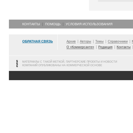
КОНТАКТЫ
ПОМОЩЬ
УСЛОВИЯ ИСПОЛЬЗОВАНИЯ
ОБРАТНАЯ СВЯЗЬ
Архив
Авторы
Темы
Справочники
О «Коммерсанте»
Редакция
Контакты
МАТЕРИАЛЫ С ТАКОЙ МЕТКОЙ, ПАРТНЕРСКИЕ ПРОЕКТЫ И НОВОСТИ
КОМПАНИЙ ОПУБЛИКОВАНЫ НА КОММЕРЧЕСКОЙ ОСНОВЕ