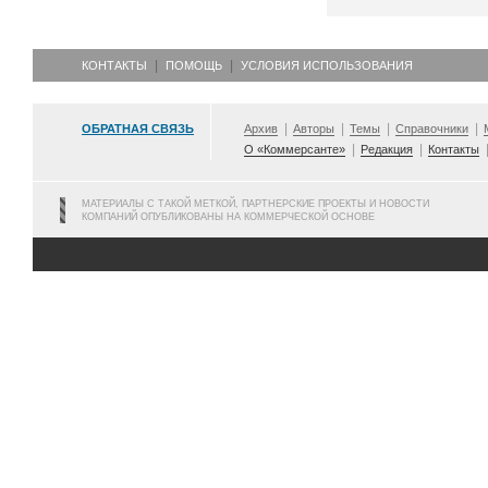
КОНТАКТЫ
ПОМОЩЬ
УСЛОВИЯ ИСПОЛЬЗОВАНИЯ
ОБРАТНАЯ СВЯЗЬ
Архив
Авторы
Темы
Справочники
О «Коммерсанте»
Редакция
Контакты
МАТЕРИАЛЫ С ТАКОЙ МЕТКОЙ, ПАРТНЕРСКИЕ ПРОЕКТЫ И НОВОСТИ
КОМПАНИЙ ОПУБЛИКОВАНЫ НА КОММЕРЧЕСКОЙ ОСНОВЕ