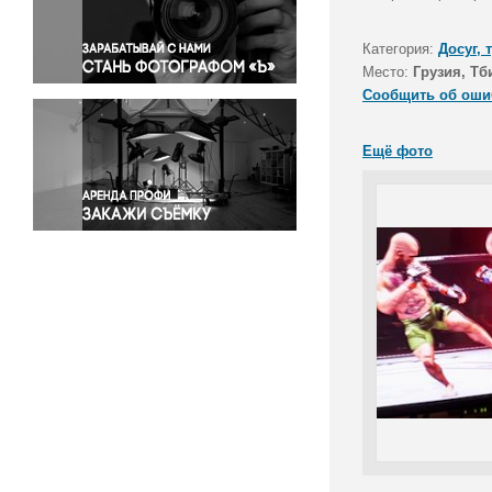
Правосудие
Происшествия и конфликты
Категория:
Досуг, 
Религия
Место:
Грузия, Тб
Сообщить об оши
Светская жизнь
Спорт
Ещё фото
Экология
Экономика и бизнес