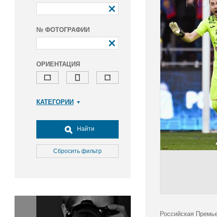
№ ФОТОГРАФИИ
ОРИЕНТАЦИЯ
КАТЕГОРИИ
Армия и ВПК
Досуг, туризм и отдых
Найти
Культура
Медицина
Сбросить фильтр
Наука
Образование
Общество
Окружающая среда
Политика
Российская Премье