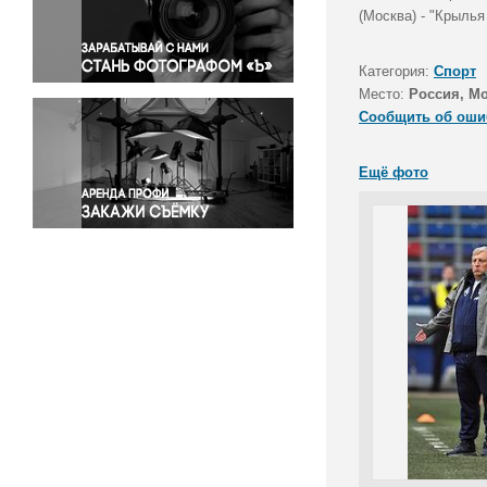
Правосудие
(Москва) - "Крыль
Происшествия и конфликты
Религия
Категория:
Спорт
Место:
Россия, М
Светская жизнь
Сообщить об оши
Спорт
Экология
Ещё фото
Экономика и бизнес