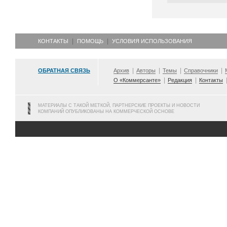
КОНТАКТЫ
ПОМОЩЬ
УСЛОВИЯ ИСПОЛЬЗОВАНИЯ
ОБРАТНАЯ СВЯЗЬ
Архив
Авторы
Темы
Справочники
О «Коммерсанте»
Редакция
Контакты
МАТЕРИАЛЫ С ТАКОЙ МЕТКОЙ, ПАРТНЕРСКИЕ ПРОЕКТЫ И НОВОСТИ
КОМПАНИЙ ОПУБЛИКОВАНЫ НА КОММЕРЧЕСКОЙ ОСНОВЕ