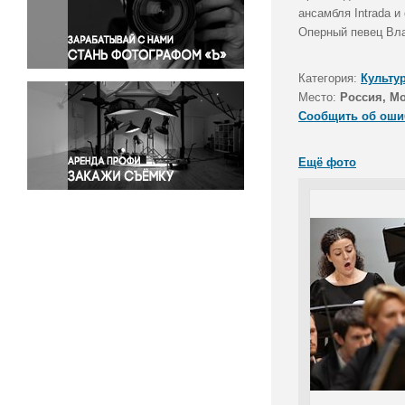
Правосудие
ансамбля Intrada 
Оперный певец Вла
Происшествия и конфликты
Религия
Категория:
Культу
Светская жизнь
Место:
Россия, М
Спорт
Сообщить об оши
Экология
Экономика и бизнес
Ещё фото