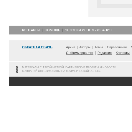
КОНТАКТЫ
ПОМОЩЬ
УСЛОВИЯ ИСПОЛЬЗОВАНИЯ
ОБРАТНАЯ СВЯЗЬ
Архив
Авторы
Темы
Справочники
О «Коммерсанте»
Редакция
Контакты
МАТЕРИАЛЫ С ТАКОЙ МЕТКОЙ, ПАРТНЕРСКИЕ ПРОЕКТЫ И НОВОСТИ
КОМПАНИЙ ОПУБЛИКОВАНЫ НА КОММЕРЧЕСКОЙ ОСНОВЕ