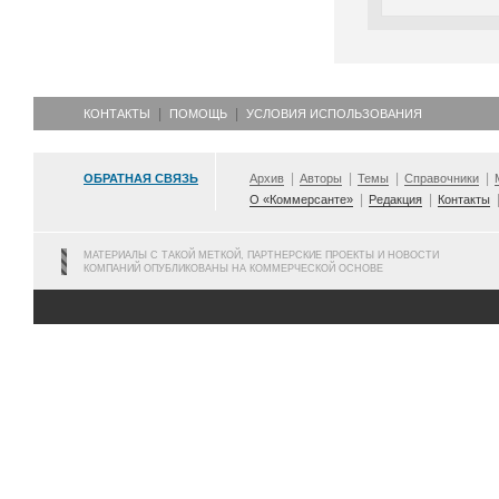
КОНТАКТЫ
ПОМОЩЬ
УСЛОВИЯ ИСПОЛЬЗОВАНИЯ
ОБРАТНАЯ СВЯЗЬ
Архив
Авторы
Темы
Справочники
О «Коммерсанте»
Редакция
Контакты
МАТЕРИАЛЫ С ТАКОЙ МЕТКОЙ, ПАРТНЕРСКИЕ ПРОЕКТЫ И НОВОСТИ
КОМПАНИЙ ОПУБЛИКОВАНЫ НА КОММЕРЧЕСКОЙ ОСНОВЕ