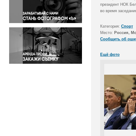
Правосудие
президент НОК Бел
во время заседани
Происшествия и конфликты
Религия
Категория:
Спорт
Светская жизнь
Место:
Россия, М
Спорт
Сообщить об оши
Экология
Экономика и бизнес
Ещё фото