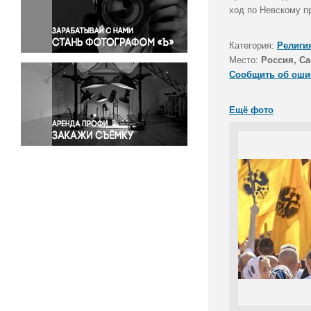
Правосудие
ход по Невскому п
Происшествия и конфликты
Религия
Категория:
Религи
Место:
Россия, Са
Светская жизнь
Сообщить об оши
Спорт
Экология
Ещё фото
Экономика и бизнес