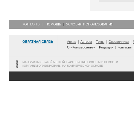
КОНТАКТЫ
ПОМОЩЬ
УСЛОВИЯ ИСПОЛЬЗОВАНИЯ
ОБРАТНАЯ СВЯЗЬ
Архив
Авторы
Темы
Справочники
О «Коммерсанте»
Редакция
Контакты
МАТЕРИАЛЫ С ТАКОЙ МЕТКОЙ, ПАРТНЕРСКИЕ ПРОЕКТЫ И НОВОСТИ
КОМПАНИЙ ОПУБЛИКОВАНЫ НА КОММЕРЧЕСКОЙ ОСНОВЕ