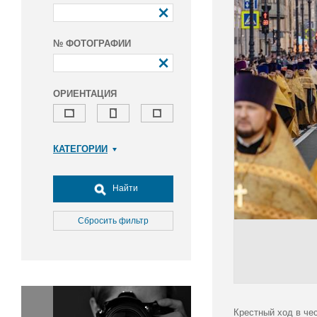
№ ФОТОГРАФИИ
ОРИЕНТАЦИЯ
КАТЕГОРИИ
Армия и ВПК
Досуг, туризм и отдых
Найти
Культура
Медицина
Сбросить фильтр
Наука
Образование
Общество
Окружающая среда
Политика
Крестный ход в че