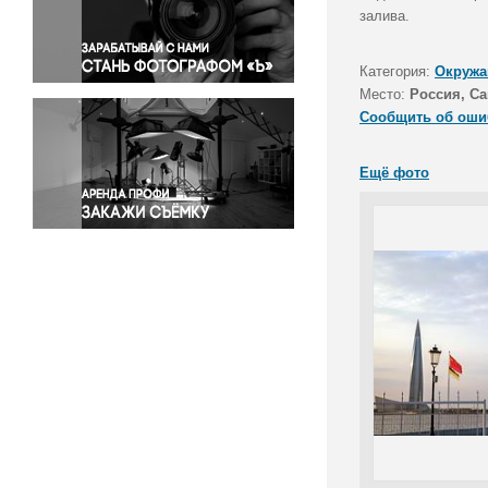
Правосудие
залива.
Происшествия и конфликты
Религия
Категория:
Окружа
Место:
Россия, Са
Светская жизнь
Сообщить об оши
Спорт
Экология
Ещё фото
Экономика и бизнес