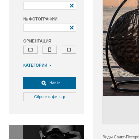
№ ФОТОГРАФИИ
ОРИЕНТАЦИЯ
КАТЕГОРИИ
Армия и ВПК
Досуг, туризм и отдых
Найти
Культура
Медицина
Сбросить фильтр
Наука
Образование
Общество
Окружающая среда
Политика
Виды Санкт-Петерб