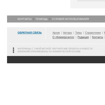
КОНТАКТЫ
ПОМОЩЬ
УСЛОВИЯ ИСПОЛЬЗОВАНИЯ
ОБРАТНАЯ СВЯЗЬ
Архив
Авторы
Темы
Справочники
О «Коммерсанте»
Редакция
Контакты
МАТЕРИАЛЫ С ТАКОЙ МЕТКОЙ, ПАРТНЕРСКИЕ ПРОЕКТЫ И НОВОСТИ
КОМПАНИЙ ОПУБЛИКОВАНЫ НА КОММЕРЧЕСКОЙ ОСНОВЕ