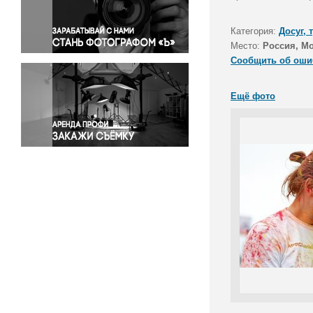
Правосудие
Происшествия и конфликты
Категория:
Досуг, 
Религия
Место:
Россия, М
Сообщить об оши
Светская жизнь
Спорт
Ещё фото
Экология
Экономика и бизнес