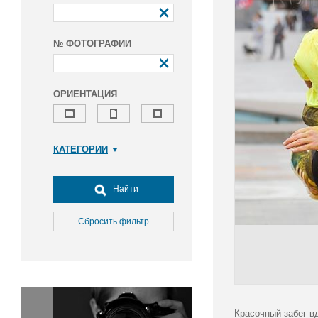
№ ФОТОГРАФИИ
ОРИЕНТАЦИЯ
КАТЕГОРИИ
Армия и ВПК
Досуг, туризм и отдых
Найти
Культура
Медицина
Сбросить фильтр
Наука
Образование
Общество
Окружающая среда
Политика
Красочный забег в