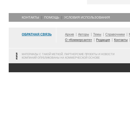
КОНТАКТЫ
ПОМОЩЬ
УСЛОВИЯ ИСПОЛЬЗОВАНИЯ
ОБРАТНАЯ СВЯЗЬ
Архив
Авторы
Темы
Справочники
О «Коммерсанте»
Редакция
Контакты
МАТЕРИАЛЫ С ТАКОЙ МЕТКОЙ, ПАРТНЕРСКИЕ ПРОЕКТЫ И НОВОСТИ
КОМПАНИЙ ОПУБЛИКОВАНЫ НА КОММЕРЧЕСКОЙ ОСНОВЕ