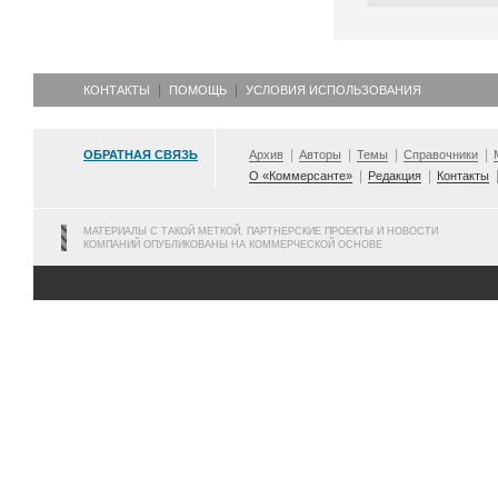
КОНТАКТЫ
ПОМОЩЬ
УСЛОВИЯ ИСПОЛЬЗОВАНИЯ
ОБРАТНАЯ СВЯЗЬ
Архив
Авторы
Темы
Справочники
О «Коммерсанте»
Редакция
Контакты
МАТЕРИАЛЫ С ТАКОЙ МЕТКОЙ, ПАРТНЕРСКИЕ ПРОЕКТЫ И НОВОСТИ
КОМПАНИЙ ОПУБЛИКОВАНЫ НА КОММЕРЧЕСКОЙ ОСНОВЕ