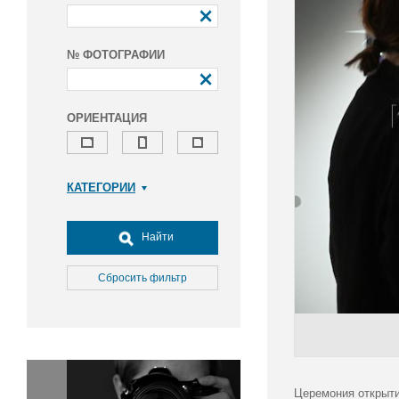
№ ФОТОГРАФИИ
ОРИЕНТАЦИЯ
КАТЕГОРИИ
Армия и ВПК
Досуг, туризм и отдых
Найти
Культура
Медицина
Сбросить фильтр
Наука
Образование
Общество
Окружающая среда
Политика
Церемония открыти