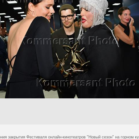
ния закрытия Фестиваля онлайн-кинотеатров "Новый сезон" на горном к