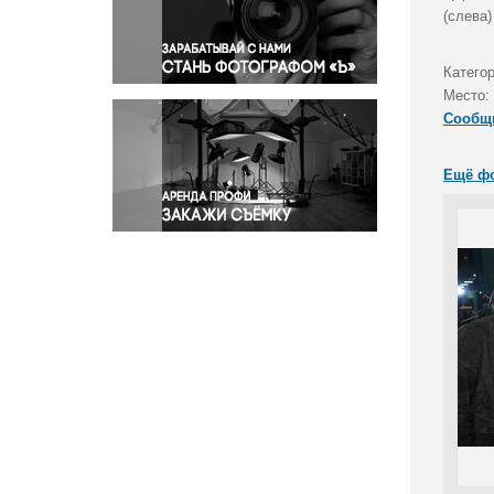
Правосудие
(слева)
Происшествия и конфликты
Религия
Катего
Место:
Светская жизнь
Сообщ
Спорт
Экология
Ещё ф
Экономика и бизнес