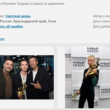
 и Валерия Зоидова (справа) на церемонии.
рия:
Светская жизнь
Автор и аг
Россия, Краснодарский край, Сочи
Дата собы
ить об ошибке
Дата доба
ото