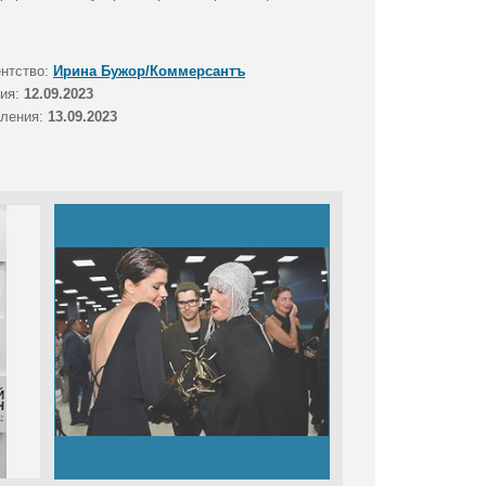
ентство:
Ирина Бужор/Коммерсантъ
тия:
12.09.2023
вления:
13.09.2023