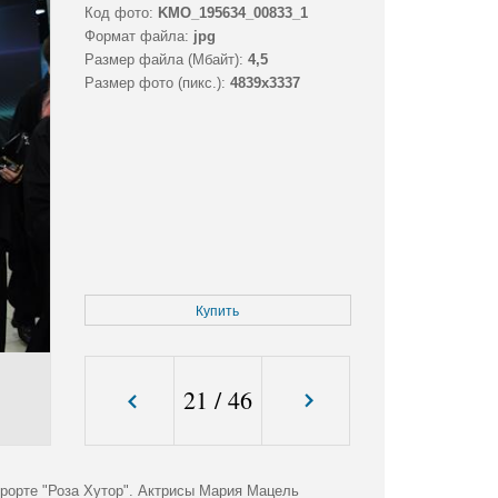
Код фото:
KMO_195634_00833_1
Формат файла:
jpg
Размер файла (Мбайт):
4,5
Размер фото (пикс.):
4839x3337
Купить
21
/
46
урорте "Роза Хутор". Актрисы Мария Мацель