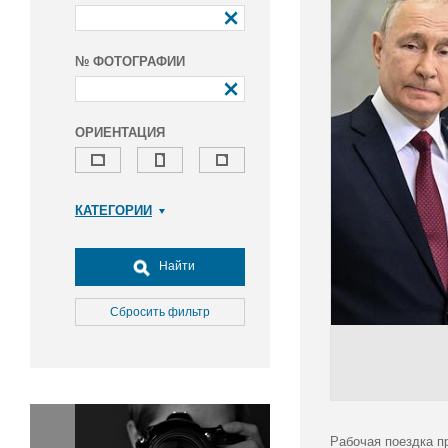
№ ФОТОГРАФИИ
ОРИЕНТАЦИЯ
КАТЕГОРИИ
Армия и ВПК
Досуг, туризм и отдых
Найти
Культура
Медицина
Сбросить фильтр
Наука
Образование
Общество
Окружающая среда
Политика
Рабочая поездка п