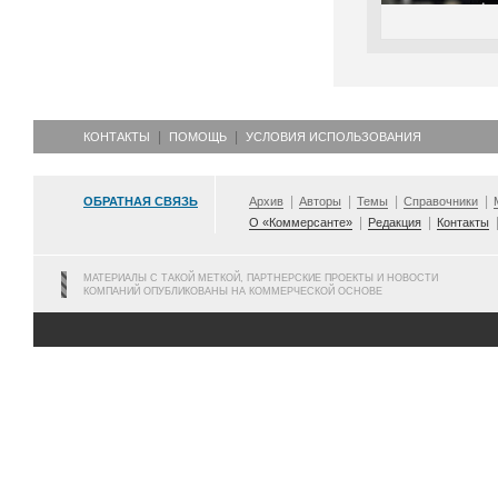
КОНТАКТЫ
ПОМОЩЬ
УСЛОВИЯ ИСПОЛЬЗОВАНИЯ
ОБРАТНАЯ СВЯЗЬ
Архив
Авторы
Темы
Справочники
О «Коммерсанте»
Редакция
Контакты
МАТЕРИАЛЫ С ТАКОЙ МЕТКОЙ, ПАРТНЕРСКИЕ ПРОЕКТЫ И НОВОСТИ
КОМПАНИЙ ОПУБЛИКОВАНЫ НА КОММЕРЧЕСКОЙ ОСНОВЕ