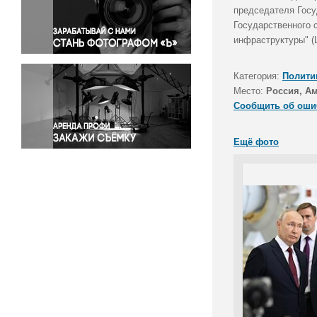
Правосудие
председателя Госу
Государственного 
Происшествия и конфликты
инфраструктуры" (
Религия
Светская жизнь
Категория:
Полити
Спорт
Место:
Россия, Ам
Экология
Сообщить об оши
Экономика и бизнес
Ещё фото