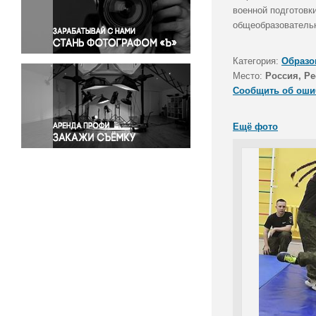
Правосудие
военной подготовк
общеобразовательн
Происшествия и конфликты
Религия
Категория:
Образо
Светская жизнь
Место:
Россия, Р
Спорт
Сообщить об оши
Экология
Экономика и бизнес
Ещё фото