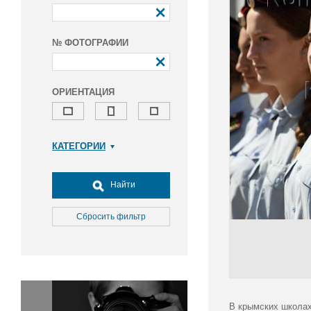
№ ФОТОГРАФИИ
ОРИЕНТАЦИЯ
КАТЕГОРИИ
Армия и ВПК
Досуг, туризм и отдых
Найти
Культура
Медицина
Сбросить фильтр
Наука
Образование
Общество
Окружающая среда
Политика
В крымских школах