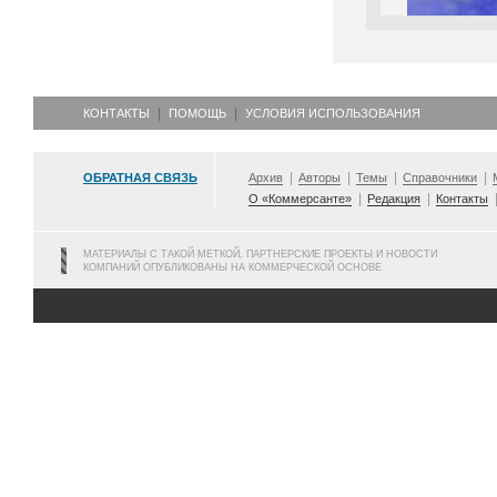
КОНТАКТЫ
ПОМОЩЬ
УСЛОВИЯ ИСПОЛЬЗОВАНИЯ
ОБРАТНАЯ СВЯЗЬ
Архив
Авторы
Темы
Справочники
О «Коммерсанте»
Редакция
Контакты
МАТЕРИАЛЫ С ТАКОЙ МЕТКОЙ, ПАРТНЕРСКИЕ ПРОЕКТЫ И НОВОСТИ
КОМПАНИЙ ОПУБЛИКОВАНЫ НА КОММЕРЧЕСКОЙ ОСНОВЕ