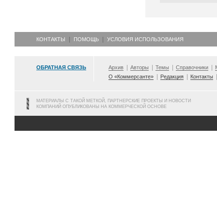
КОНТАКТЫ
ПОМОЩЬ
УСЛОВИЯ ИСПОЛЬЗОВАНИЯ
ОБРАТНАЯ СВЯЗЬ
Архив
Авторы
Темы
Справочники
О «Коммерсанте»
Редакция
Контакты
МАТЕРИАЛЫ С ТАКОЙ МЕТКОЙ, ПАРТНЕРСКИЕ ПРОЕКТЫ И НОВОСТИ
КОМПАНИЙ ОПУБЛИКОВАНЫ НА КОММЕРЧЕСКОЙ ОСНОВЕ