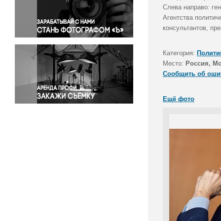
Правосудие
Слева направо: ге
Агентства политич
Происшествия и конфликты
консультантов, пр
Религия
Светская жизнь
Категория:
Полити
Спорт
Место:
Россия, М
Экология
Сообщить об оши
Экономика и бизнес
Ещё фото