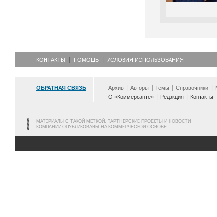
КОНТАКТЫ
ПОМОЩЬ
УСЛОВИЯ ИСПОЛЬЗОВАНИЯ
ОБРАТНАЯ СВЯЗЬ
Архив
Авторы
Темы
Справочники
О «Коммерсанте»
Редакция
Контакты
МАТЕРИАЛЫ С ТАКОЙ МЕТКОЙ, ПАРТНЕРСКИЕ ПРОЕКТЫ И НОВОСТИ
КОМПАНИЙ ОПУБЛИКОВАНЫ НА КОММЕРЧЕСКОЙ ОСНОВЕ