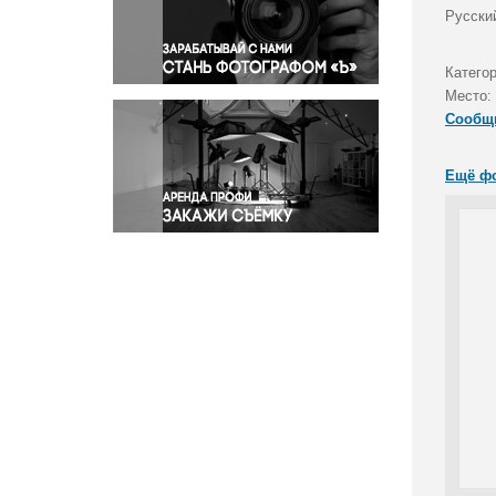
Правосудие
Русски
Происшествия и конфликты
Религия
Катего
Место:
Светская жизнь
Сообщ
Спорт
Экология
Ещё ф
Экономика и бизнес