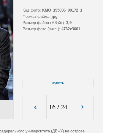
Код фото:
KMO_195696_00172_1
Формат файла:
jpg
Размер файла (Мбайт):
3,9
Размер фото (пикс.):
4762x3661
Купить
16
/
24
федерального университета (ДВФУ) на острове