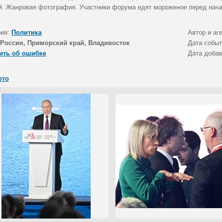
й. Жанровая фотография. Участники форума едят мороженое перед нач
рия:
Политика
Автор и аг
Россия, Приморский край, Владивосток
Дата собы
ить об ошибке
Дата доба
ото