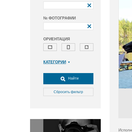
№ ФОТОГРАФИИ
ОРИЕНТАЦИЯ
КАТЕГОРИИ
Армия и ВПК
Досуг, туризм и отдых
Найти
Культура
Медицина
Сбросить фильтр
Наука
Образование
Общество
Окружающая среда
Политика
Исполн