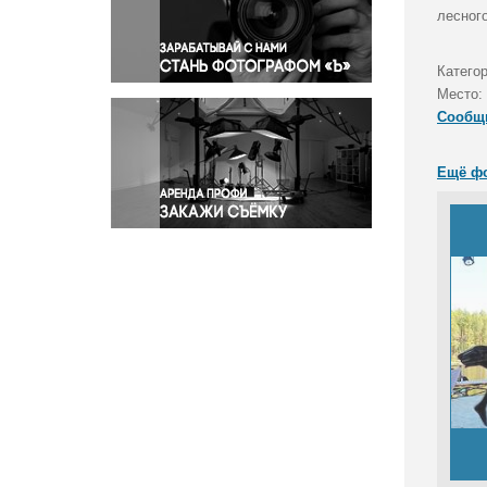
Правосудие
лесног
Происшествия и конфликты
Религия
Катего
Место:
Светская жизнь
Сообщ
Спорт
Экология
Ещё ф
Экономика и бизнес