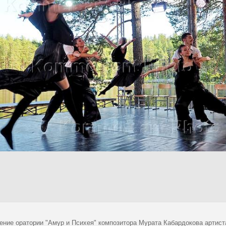
ение оратории "Амур и Психея" композитора Мурата Кабардокова артист