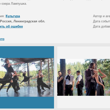
о озера Лампушка.
рия:
Культура
Автор и аг
Россия, Ленинградская обл.
Дата собы
ить об ошибке
Дата доба
ото