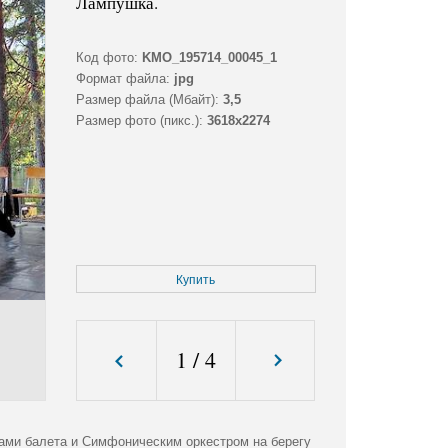
Лампушка.
Код фото:
KMO_195714_00045_1
Формат файла:
jpg
Размер файла (Мбайт):
3,5
Размер фото (пикс.):
3618x2274
Купить
1
/
4
ами балета и Симфоническим оркестром на берегу