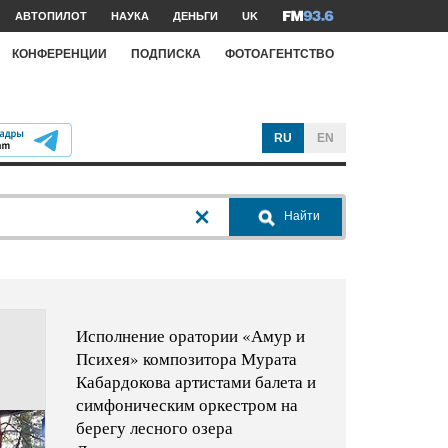
АВТОПИЛОТ
НАУКА
ДЕНЬГИ
UK
КОНФЕРЕНЦИИ
ПОДПИСКА
ФОТОАГЕНТСТВО
RU
EN
Найти
Исполнение оратории «Амур и
Психея» композитора Мурата
Кабардокова артистами балета и
симфоническим оркестром на
берегу лесного озера