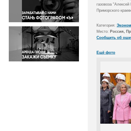
Правосудие
газовоза "Алексей
Приморского краев
Происшествия и конфликты
Религия
Категория:
Эконом
Светская жизнь
Место:
Россия, П
Спорт
Сообщить об оши
Экология
Экономика и бизнес
Ещё фото