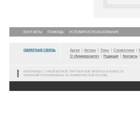
КОНТАКТЫ
ПОМОЩЬ
УСЛОВИЯ ИСПОЛЬЗОВАНИЯ
ОБРАТНАЯ СВЯЗЬ
Архив
Авторы
Темы
Справочники
О «Коммерсанте»
Редакция
Контакты
МАТЕРИАЛЫ С ТАКОЙ МЕТКОЙ, ПАРТНЕРСКИЕ ПРОЕКТЫ И НОВОСТИ
КОМПАНИЙ ОПУБЛИКОВАНЫ НА КОММЕРЧЕСКОЙ ОСНОВЕ