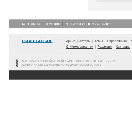
КОНТАКТЫ
ПОМОЩЬ
УСЛОВИЯ ИСПОЛЬЗОВАНИЯ
ОБРАТНАЯ СВЯЗЬ
Архив
Авторы
Темы
Справочники
О «Коммерсанте»
Редакция
Контакты
МАТЕРИАЛЫ С ТАКОЙ МЕТКОЙ, ПАРТНЕРСКИЕ ПРОЕКТЫ И НОВОСТИ
КОМПАНИЙ ОПУБЛИКОВАНЫ НА КОММЕРЧЕСКОЙ ОСНОВЕ