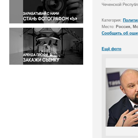
Правосудие
Чеченской Республ
Происшествия и конфликты
Религия
Категория:
Полити
Место:
Россия, М
Светская жизнь
Сообщить об оши
Спорт
Экология
Ещё фото
Экономика и бизнес