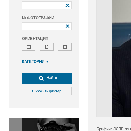
№ ФОТОГРАФИИ
ОРИЕНТАЦИЯ
КАТЕГОРИИ
Армия и ВПК
Досуг, туризм и отдых
Найти
Культура
Медицина
Сбросить фильтр
Наука
Образование
Общество
Окружающая среда
Политика
Брифинг ЛДПР по и