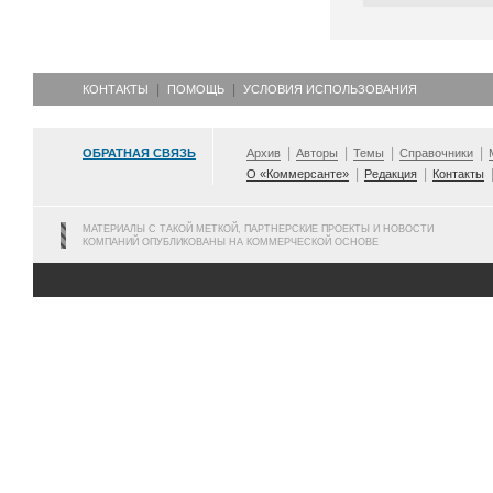
КОНТАКТЫ
ПОМОЩЬ
УСЛОВИЯ ИСПОЛЬЗОВАНИЯ
ОБРАТНАЯ СВЯЗЬ
Архив
Авторы
Темы
Справочники
О «Коммерсанте»
Редакция
Контакты
МАТЕРИАЛЫ С ТАКОЙ МЕТКОЙ, ПАРТНЕРСКИЕ ПРОЕКТЫ И НОВОСТИ
КОМПАНИЙ ОПУБЛИКОВАНЫ НА КОММЕРЧЕСКОЙ ОСНОВЕ