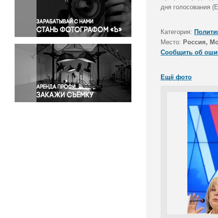
Правосудие
дня голосования (
Происшествия и конфликты
Религия
Категория:
Полити
Место:
Россия, М
Светская жизнь
Сообщить об оши
Спорт
Экология
Ещё фото
Экономика и бизнес