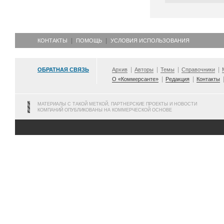
КОНТАКТЫ
ПОМОЩЬ
УСЛОВИЯ ИСПОЛЬЗОВАНИЯ
ОБРАТНАЯ СВЯЗЬ
Архив
Авторы
Темы
Справочники
О «Коммерсанте»
Редакция
Контакты
МАТЕРИАЛЫ С ТАКОЙ МЕТКОЙ, ПАРТНЕРСКИЕ ПРОЕКТЫ И НОВОСТИ
КОМПАНИЙ ОПУБЛИКОВАНЫ НА КОММЕРЧЕСКОЙ ОСНОВЕ