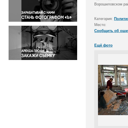
Правосудие
Ворошиловском рай
Происшествия и конфликты
Религия
Категория:
Полити
Место:
Светская жизнь
Сообщить об оши
Спорт
Экология
Ещё фото
Экономика и бизнес