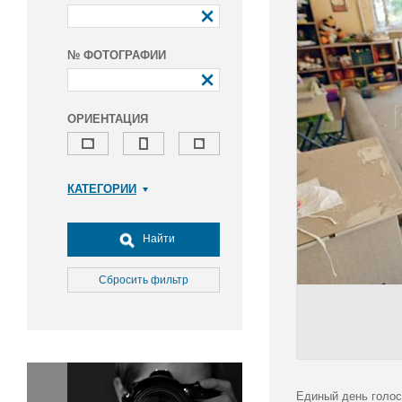
№ ФОТОГРАФИИ
ОРИЕНТАЦИЯ
КАТЕГОРИИ
Армия и ВПК
Досуг, туризм и отдых
Найти
Культура
Медицина
Сбросить фильтр
Наука
Образование
Общество
Окружающая среда
Политика
Единый день голос