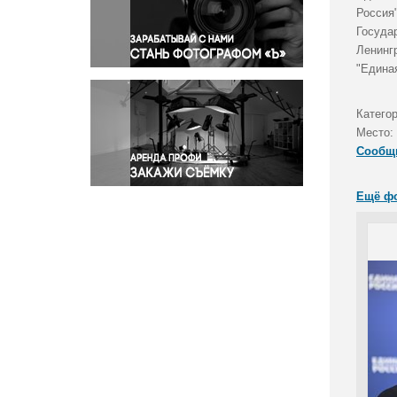
Правосудие
Россия
Госуда
Происшествия и конфликты
Ленинг
Религия
"Едина
Светская жизнь
Спорт
Катего
Экология
Место:
Экономика и бизнес
Сообщ
Ещё ф