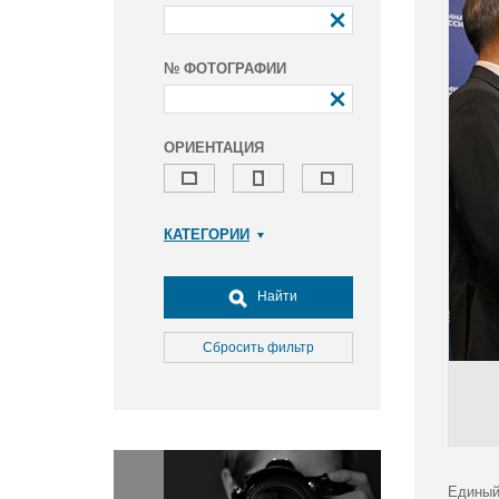
№ ФОТОГРАФИИ
ОРИЕНТАЦИЯ
КАТЕГОРИИ
Армия и ВПК
Досуг, туризм и отдых
Найти
Культура
Медицина
Сбросить фильтр
Наука
Образование
Общество
Окружающая среда
Политика
Единый