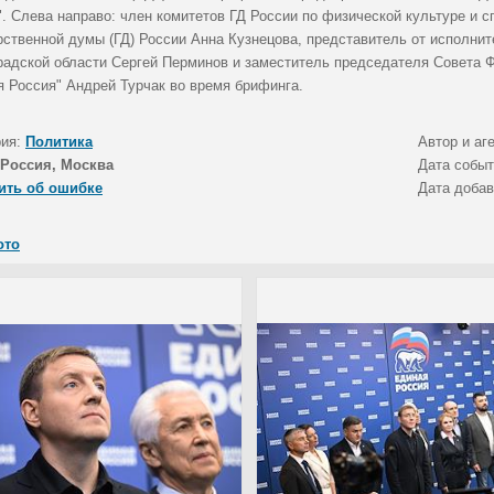
". Слева направо: член комитетов ГД России по физической культуре и 
рственной думы (ГД) России Анна Кузнецова, представитель от исполнит
радской области Сергей Перминов и заместитель председателя Совета Ф
я Россия" Андрей Турчак во время брифинга.
рия:
Политика
Автор и аг
Россия, Москва
Дата собы
ить об ошибке
Дата доба
ото