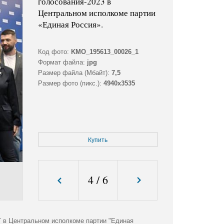
голосования-2023 в
Центральном исполкоме партии
«Единая Россия».
Код фото:
KMO_195613_00026_1
Формат файла:
jpg
Размер файла (Мбайт):
7,5
Размер фото (пикс.):
4940x3535
Купить
4
/
6
Г в Центральном исполкоме партии "Единая