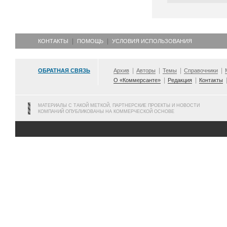
КОНТАКТЫ
ПОМОЩЬ
УСЛОВИЯ ИСПОЛЬЗОВАНИЯ
ОБРАТНАЯ СВЯЗЬ
Архив
Авторы
Темы
Справочники
О «Коммерсанте»
Редакция
Контакты
МАТЕРИАЛЫ С ТАКОЙ МЕТКОЙ, ПАРТНЕРСКИЕ ПРОЕКТЫ И НОВОСТИ
КОМПАНИЙ ОПУБЛИКОВАНЫ НА КОММЕРЧЕСКОЙ ОСНОВЕ