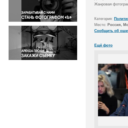
Правосудие
Жанровая фотогра
Происшествия и конфликты
Религия
Категория:
Полити
Место:
Россия, М
Светская жизнь
Сообщить об оши
Спорт
Экология
Ещё фото
Экономика и бизнес